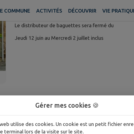
Publié le jeudi 05 juin 2025 - Azy
E COMMUNE
ACTIVITÉS
DÉCOUVRIR
VIE PRATIQU
Le distributeur de baguettes sera fermé du
Jeudi 12 juin au Mercredi 2 juillet inclus
Gérer mes cookies 🍪
web utilise des cookies. Un cookie est un petit fichier enre
e terminal lors de la visite sur le site.