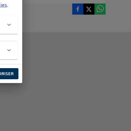
kies
.
ORISER