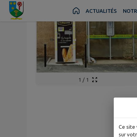
Contenu
Menu
Recherche
Pied de page
ACTUALITÉS
NOTR
1
/
1
Ce site 
sur votr