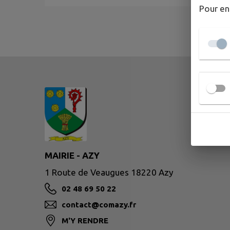
Pour en
MAIRIE - AZY
1 Route de Veaugues 18220 Azy
02 48 69 50 22
contact@comazy.fr
M'Y RENDRE