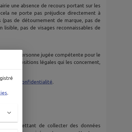
Mairie une absence de recours portant sur les
 cela ne porte pas préjudice directement à
ues (pas de détournement de marque, pas de
on lisible, pas de visages reconnaissables de
rte quelle personne jugée compétente pour le
 des dispositions légales qui les concernent,
gistré
tique de confidentialité
.
kies
.
mo
) permettant de collecter des données