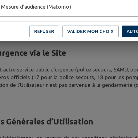
e vues, nombre d’utilisateurs, ...). Ces données statist
Mesure d'audience (Matomo)
 si elle le souhaite.
 ou louer ces informations à un tiers.
REFUSER
VALIDER MON CHOIX
AUT
urgence via le Site
t autre service public d'urgence (police secours, SAMU, pomp
ros officiels (17 pour la police secours, 18 pour les pomp
ation de l'Utilisateur n'est pas parvenue à la gendarmerie (
s Générales d’Utilisation
unilatéralement les termes de ces conditions générales d