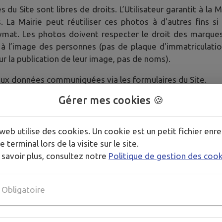
 du Site sont libres de droits. L’Utilisateur garantit à la 
La Mairie peut réutiliser ces photos à d'autres fins si
onymat. Les photos doivent respecter le droit des marq
it à l’image des personnes (pas de plaque d'immatriculati
r la publication de leur image, pas de noms).
ès aux données communiquées via les formulaires du Site.
s données communiquées via le formulaire auprès de n’impo
Gérer mes cookies 🍪
imisation de la qualité du service public dans le respect
ivités.
web utilise des cookies. Un cookie est un petit fichier enre
a gestion de vos données personnelles, consultez notre
poli
e terminal lors de la visite sur le site.
 savoir plus, consultez notre
Politique de gestion des coo
Obligatoire
, celui-ci est équipé d'un système de traceurs (
Mato