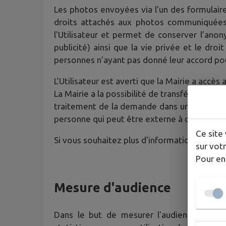
Les photos envoyées via l'un des formulaires
droits attachés aux photos communiquées. 
l'Utilisateur et permet de conserver l’an
publicité) ainsi que la vie privée et le dro
personnes n’ayant pas donné leur accord pou
L’Utilisateur est averti que la Mairie a acc
La Mairie a la possibilité de transférer le
traitement de la demande dans un souci d’opt
personne qui peut être externe à ces collect
Ce site 
Si vous souhaitez plus d'informations sur l
sur votr
Pour en
Mesure d'audience
Dans le but de mesurer l'audience du Site