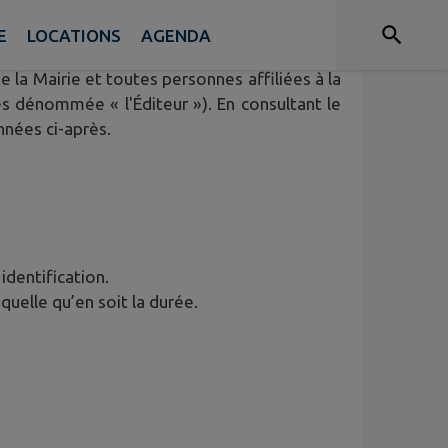
E
LOCATIONS
AGENDA
sateur (ci-après dénommé l’« Utilisateur ») du
ie la Mairie et toutes personnes affiliées à la
s dénommée « l'Éditeur »). En consultant le
nnées ci-après.
 identification.
quelle qu’en soit la durée.