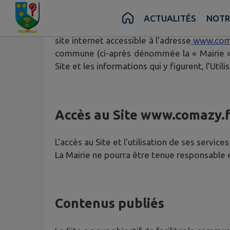
Contenu
Menu
Recherche
Pied de page
ACTUALITÉS
NOTR
Les présentes dispositions ont pour objet de 
site internet accessible à l'adresse
www.com
commune (ci-après dénommée la « Mairie »).
Site et les informations qui y figurent, l’Ut
Accès au Site
www.comazy.f
L’accès au Site et l'utilisation de ses service
La Mairie ne pourra être tenue responsable en
Contenus publiés