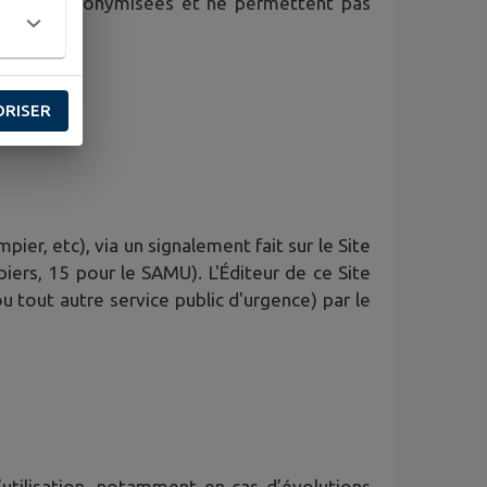
iques sont anonymisées et ne permettent pas
ORISER
ier, etc), via un signalement fait sur le Site
iers, 15 pour le SAMU). L'Éditeur de ce Site
ou tout autre service public d'urgence) par le
’utilisation, notamment en cas d’évolutions