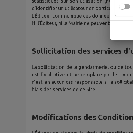
statistiques sur son utilisation (nombre d
d'identifier un utilisateur en particulier.
L'Éditeur communique ces données à la Mairie
Ni l'Éditeur, ni la Mairie ne peuvent revendre
Sollicitation des services d'
La sollicitation de la gendarmerie, ou de tou
est facultative et ne remplace pas les numé
n'est en aucun cas responsable si la sollicit
biais des services de ce Site.
Modifications des Condition
L'Éditeur se réserve le droit de modifier 