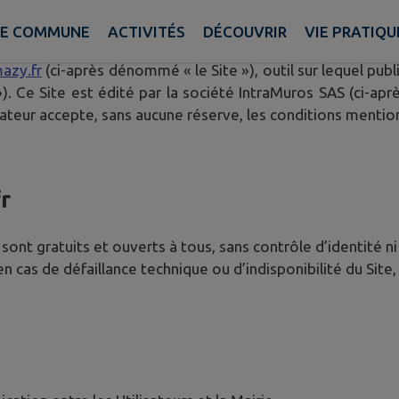
E COMMUNE
ACTIVITÉS
DÉCOUVRIR
VIE PRATIQU
définir les conditions d’accès et d’utilisation par l’utili
azy.fr
(ci-après dénommé « le Site »), outil sur lequel publ
 Ce Site est édité par la société IntraMuros SAS (ci-aprè
ilisateur accepte, sans aucune réserve, les conditions mentio
r
s sont gratuits et ouverts à tous, sans contrôle d’identité ni
 cas de défaillance technique ou d’indisponibilité du Site, 