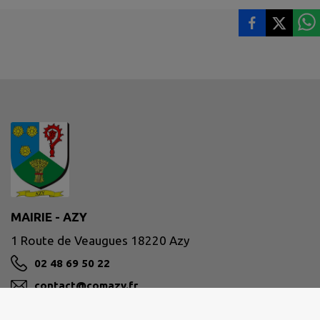
MAIRIE - AZY
1 Route de Veaugues 18220 Azy
02 48 69 50 22
contact@comazy.fr
M'Y RENDRE