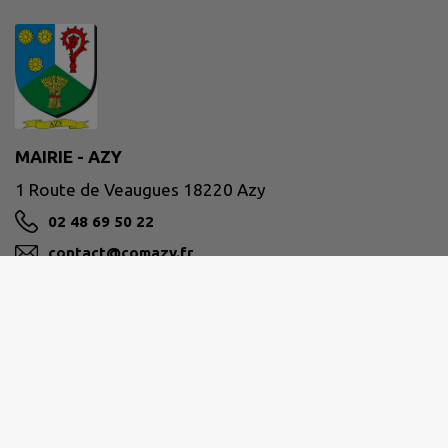
MAIRIE - AZY
1 Route de Veaugues 18220 Azy
02 48 69 50 22
contact@comazy.fr
M'Y RENDRE
www.comazy.fr
Site réalisé par
IntraMuros SAS
|
Mentions légales