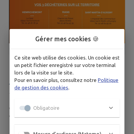
Gérer mes cookies 🍪
1
/
1
Ce site web utilise des cookies. Un cookie est
un petit fichier enregistré sur votre terminal
HORAIRES DÉCHÈTERIES
lors de la visite sur le site.
Pour en savoir plus, consultez notre
Politique
AMMÉNAGÉS
de gestion des cookies
.
Publié le samedi 13 juin 2026 - Azy
Obligatoire
Changement d'horaires pour l'ouverture des
déchèteries du 15 juin au 19 septembre
Mesure d'audience (Matomo)