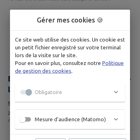
Gérer mes cookies 🍪
Ce site web utilise des cookies. Un cookie est
un petit fichier enregistré sur votre terminal
lors de la visite sur le site.
Pour en savoir plus, consultez notre
Politique
de gestion des cookies
.
Boutique L'Atelier Fleur de Vie -
Lithothérapie - Horaires d'été
Obligatoire
SAMEDI 8 AOÛT - DIMANCHE 9 AOÛT
23 km - La Charité-sur-Loire
Mesure d'audience (Matomo)
Par : L'Atelier fleur de vie | Catégorie : Santé & Bien-être