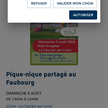
REFUSER
VALIDER MON CHOIX
AUTORISER
Pique-nique partagé au
Faubourg
DIMANCHE 9 AOÛT
DE 19H00 À 22H00
22 km - La Charité-sur-Loire