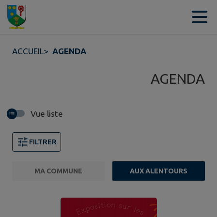
Contenu
Menu
Recherche
Pied de page
ACCUEIL
>
AGENDA
AGENDA
Vue liste
FILTRER
MA COMMUNE
AUX ALENTOURS
FILTRE ACTIF
Page 1. 10 événements sur 88 affichés sur cette page. 