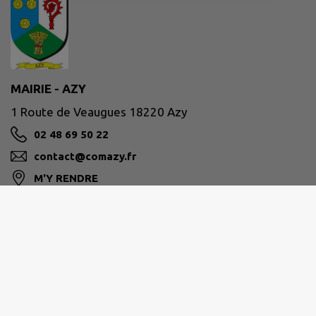
MAIRIE - AZY
1 Route de Veaugues 18220 Azy
02 48 69 50 22
contact@comazy.fr
M'Y RENDRE
www.comazy.fr
Site réalisé par
IntraMuros SAS
|
Mentions légales
|
CGU
|
Politique de confidentialité