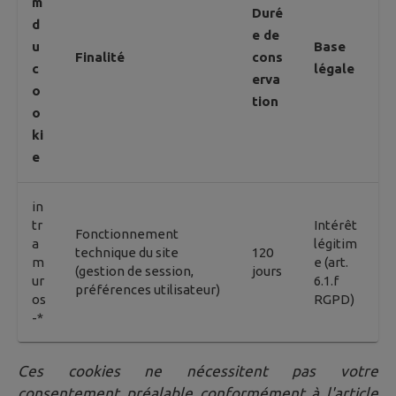
m
Duré
d
e de
u
Base
Finalité
cons
c
légale
erva
o
tion
o
ki
e
in
tr
Intérêt
Fonctionnement
a
légitim
technique du site
120
m
e (art.
(gestion de session,
jours
ur
6.1.f
préférences utilisateur)
os
RGPD)
-*
Ces cookies ne nécessitent pas votre
consentement préalable conformément à l'article