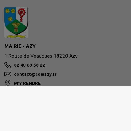
MAIRIE - AZY
1 Route de Veaugues 18220 Azy
02 48 69 50 22
contact@comazy.fr
M'Y RENDRE
www.comazy.fr
Site réalisé par
IntraMuros SAS
|
Mentions légales