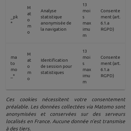
13
M
Analyse
moi
Consente
at
_pk
statistique
s
ment (art.
o
*
anonymisée de
max
6.1.a
m
la navigation
imu
RGPD)
o
m
13
M
ma
moi
Consente
at
Identification
to
s
ment (art.
o
de session pour
mo
max
6.1.a
m
statistiques
_*
imu
RGPD)
o
m
Ces cookies nécessitent votre consentement
préalable. Les données collectées via Matomo sont
anonymisées et conservées sur des serveurs
localisés en France. Aucune donnée n'est transmise
à des tiers.