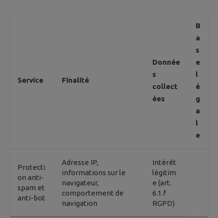
B
a
s
Donnée
e
s
l
Service
Finalité
collect
é
ées
g
a
l
e
Adresse IP,
Intérêt
Protecti
informations sur le
légitim
on anti-
navigateur,
e (art.
spam et
comportement de
6.1.f
anti-bot
navigation
RGPD)