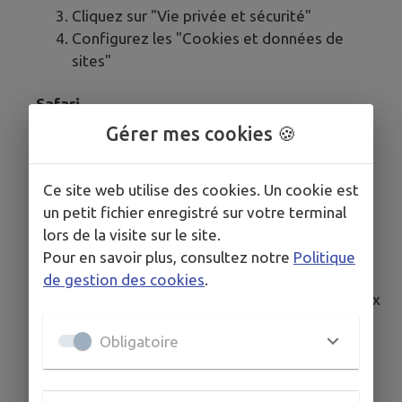
Cliquez sur "Vie privée et sécurité"
Configurez les "Cookies et données de
sites"
Safari
Gérer mes cookies 🍪
Cliquez sur "Safari" dans la barre de menu
Sélectionnez "Préférences"
Ce site web utilise des cookies. Un cookie est
Cliquez sur l'onglet "Confidentialité"
un petit fichier enregistré sur votre terminal
Gérez les cookies dans cette section
lors de la visite sur le site.
Microsoft Edge
Pour en savoir plus, consultez notre
Politique
de gestion des cookies
.
Cliquez sur le menu (trois points horizontaux
en haut à droite)
Obligatoire
Sélectionnez "Paramètres"
Cliquez sur "Cookies et autorisations de
site"