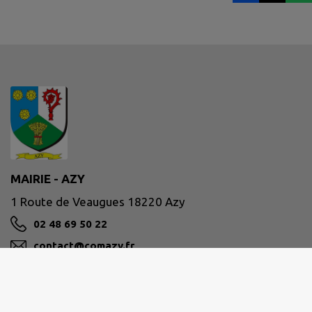
MAIRIE - AZY
1 Route de Veaugues 18220 Azy
02 48 69 50 22
contact@comazy.fr
M'Y RENDRE
www.comazy.fr