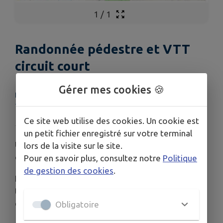
1
/
1
Randonnée pédestre et VTT
circuit court
Gérer mes cookies 🍪
LIEU
18220 Azy
Ce site web utilise des cookies. Un cookie est
un petit fichier enregistré sur votre terminal
Une boucle de 12 kilomètres qui vous permettra
lors de la visite sur le site.
de découvrir les paysages de la commune d'Azy.
Pour en savoir plus, consultez notre
Politique
de gestion des cookies
.
La signalétique bien visible vous permettra en
toute tranquillité de faire cette boucle à pied ou
en vélo tout terrain.
Obligatoire