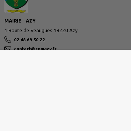
MAIRIE - AZY
1 Route de Veaugues 18220 Azy
02 48 69 50 22
contact@comazy.fr
M'Y RENDRE
www.comazy.fr
Site réalisé par
IntraMuros SAS
|
Mentions légales
|
CGU
|
Politique de confidentialité
|
Accessibilité : partiellement conforme
|
Gérer mes cookies
|
Rechercher
|
Plan du site
|
Flux RSS
| Copyright 2026