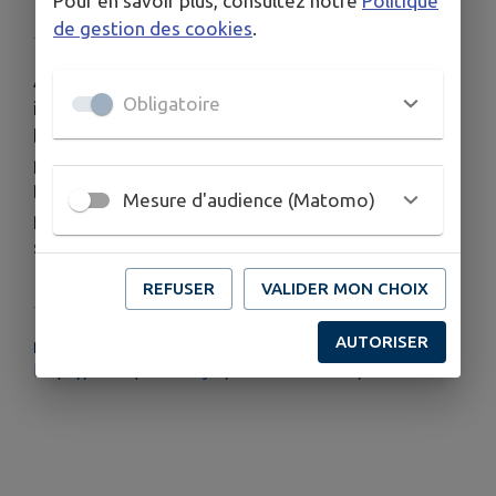
Pour en savoir plus, consultez notre
Politique
de gestion des cookies
.
À proximité des commerces, le camping est
Obligatoire
idéalement situé sur l'île du faubourg, entre deux
bras de Loire, avec une vue imprenable sur le site
prieural. Il accueille également les campings-cars.
Deux roulottes, trois tentes trek pour 2
Mesure d'audience (Matomo)
personnes et un bungalow toilé pour 5 personnes
sont proposés à la location.
REFUSER
VALIDER MON CHOIX
AUTORISER
PLUS D'INFORMATIONS
https://entreprisefrery.fr/lacharitesurloire/