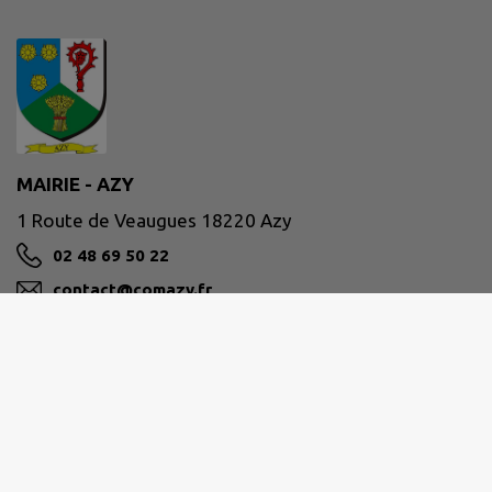
MAIRIE - AZY
1 Route de Veaugues 18220 Azy
02 48 69 50 22
contact@comazy.fr
M'Y RENDRE
www.comazy.fr
Site réalisé par
IntraMuros SAS
|
Mentions légales