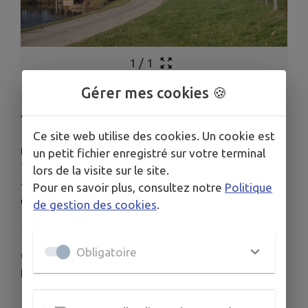
1
/
1
Gérer mes cookies 🍪
ARBRE REMARQUABLE
Ce site web utilise des cookies. Un cookie est
LIEU
un petit fichier enregistré sur votre terminal
18140 La Chapelle-Montlinard
lors de la visite sur le site.
Pour en savoir plus, consultez notre
Politique
TARIFS
GRATUIT
de gestion des cookies
.
Obligatoire
Chêne labelissé ARBRE REMARQUABLE DE
FRANCE.