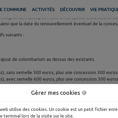
vient de prévoir tous les ayants droit pouvant y être inhu
E COMMUNE
ACTIVITÉS
DÉCOUVRIR
VIE PRATIQU
eigner en Mairie pour vérifier les ayants droit inscrits su
ainsi que la date du renouvellement éventuel de la conces
fs suivants :
TE IMPORTANTE : lo
n rajout de colombarium au dessus des existants
s), sans semelle 500 euros, plus une concession 300 euros
ps), avec semelle 600 euros, plus une concession 300 euros
 ans.
Gérer mes cookies 🍪
web utilise des cookies. Un cookie est un petit fichier enre
e terminal lors de la visite sur le site.