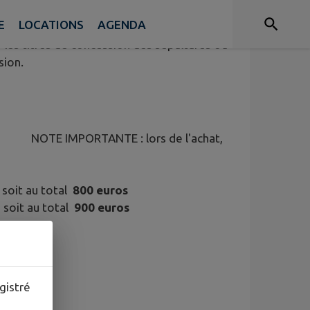
mé.
E
LOCATIONS
AGENDA
r les titres de concession des sépultures où
sion.
rs de l'achat,
 soit au total
800 euros
 soit au total
900 euros
gistré