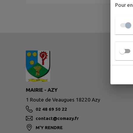
Pour en
MAIRIE - AZY
1 Route de Veaugues 18220 Azy
02 48 69 50 22
contact@comazy.fr
M'Y RENDRE