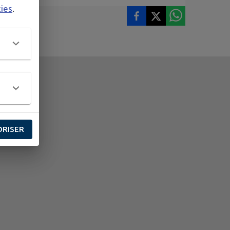
kies
.
ORISER