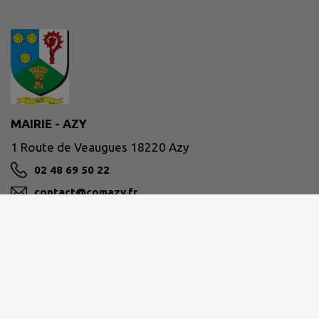
MAIRIE - AZY
1 Route de Veaugues 18220 Azy
02 48 69 50 22
contact@comazy.fr
M'Y RENDRE
www.comazy.fr