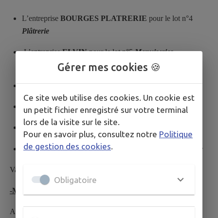
L’entreprise
BOURGES PLATRERIE
pour le lot n°4
Plâtrerie
L’entreprise
ELVIN
pour le lot n°5
Menuiseries
intérieures
Gérer mes cookies 🍪
L’entreprise
CEBAT2
pour le lot n°6
Electricité
Ce site web utilise des cookies. Un cookie est
L’entreprise
DALKIA
pour le lot n°7
CVC
un petit fichier enregistré sur votre terminal
lors de la visite sur le site.
L’entreprise
SBPR
pour le lot n°8
Peinture
Pour en savoir plus, consultez notre
Politique
de gestion des cookies
.
L’entreprise
SOLS DU BERRY
pour le lot n°9
Carrelage
Validées à l’unanimité.
Obligatoire
-Mise à jour du plan de financement :
Après un changement concernant le montant des travaux de la