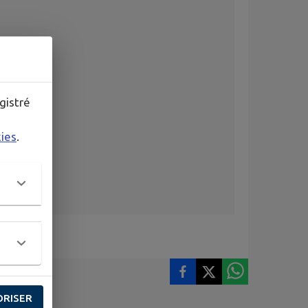
gistré
kies
.
ORISER