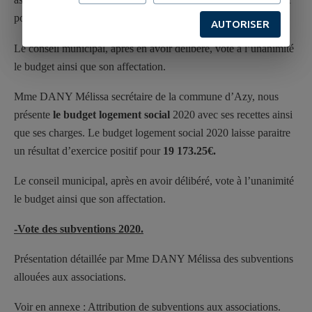
pour
12 411.24€.
AUTORISER
Le conseil municipal, après en avoir délibéré, vote à l’unanimité
le budget ainsi que son affectation.
Mme DANY Mélissa secrétaire de la commune d’Azy, nous
présente
le budget logement social
2020 avec ses recettes ainsi
que ses charges. Le budget logement social 2020 laisse paraitre
un résultat d’exercice positif pour
19 173.25€.
Le conseil municipal, après en avoir délibéré, vote à l’unanimité
le budget ainsi que son affectation.
-Vote des subventions 2020.
Présentation détaillée par Mme DANY Mélissa des subventions
allouées aux associations.
Voir en annexe : Attribution de subventions aux associations.