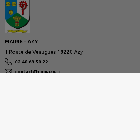
MAIRIE - AZY
1 Route de Veaugues 18220 Azy
02 48 69 50 22
contact@comazy.fr
M'Y RENDRE
www.comazy.fr
Site réalisé par
IntraMuros SAS
|
Mentions légales
|
CGU
|
Politique de confidentialité