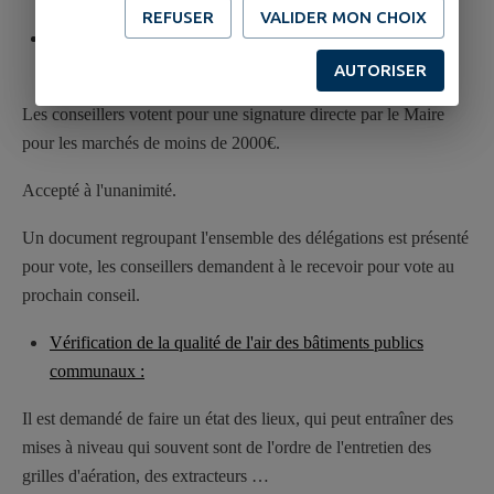
REFUSER
VALIDER MON CHOIX
Délibération délégation d'attribution du Conseil Municipal
au Maire :
AUTORISER
Les conseillers votent pour une signature directe par le Maire
pour les marchés de moins de 2000€.
Accepté à l'unanimité.
Un document regroupant l'ensemble des délégations est présenté
pour vote, les conseillers demandent à le recevoir pour vote au
prochain conseil.
Vérification de la qualité de l'air des bâtiments publics
communaux :
Il est demandé de faire un état des lieux, qui peut entraîner des
mises à niveau qui souvent sont de l'ordre de l'entretien des
grilles d'aération, des extracteurs …