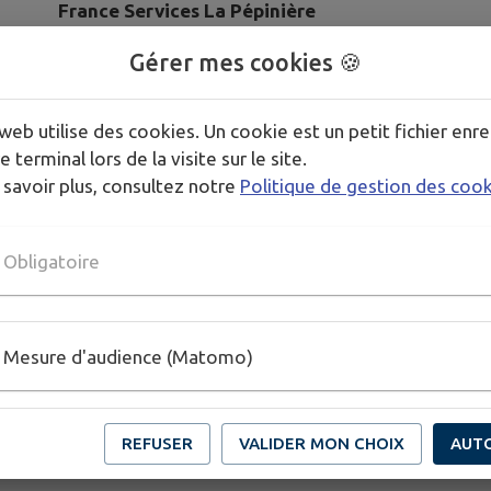
France Services La Pépinière
Permanence
Gérer mes cookies 🍪
Jeudi de 9h15 à12h devant la mairie
web utilise des cookies. Un cookie est un petit fichier enre
e terminal lors de la visite sur le site.
 savoir plus, consultez notre
Politique de gestion des coo
Accompagnement dans vos démarches administrat
Télécharger la pièce jointe
Obligatoire
Mesure d'audience (Matomo)
REFUSER
VALIDER MON CHOIX
AUT