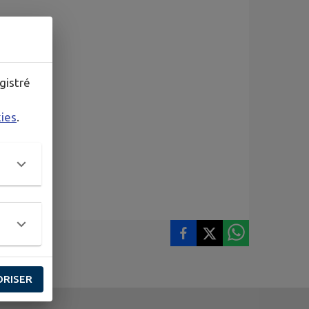
gistré
kies
.
ives
ORISER