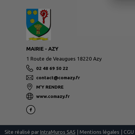
MAIRIE - AZY
1 Route de Veaugues 18220 Azy
02 48 69 50 22
contact@comazy.fr
M'Y RENDRE
www.comazy.fr
Site réalisé par
IntraMuros SAS
|
Mentions légales
|
CGU