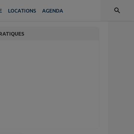
s La pépinière
E
LOCATIONS
AGENDA
RATIQUES