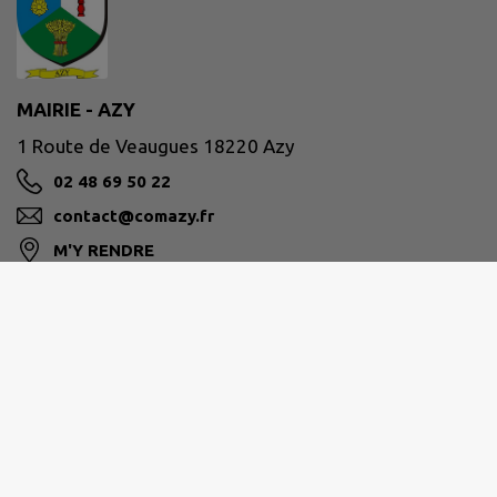
MAIRIE - AZY
1 Route de Veaugues 18220 Azy
02 48 69 50 22
contact@comazy.fr
M'Y RENDRE
www.comazy.fr
Site réalisé par
IntraMuros SAS
|
Mentions légales
|
CGU
|
Politique de confidentialité
|
Accessibilité : partiellement conforme