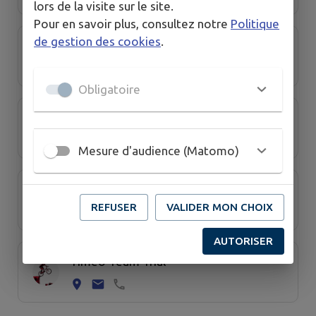
lors de la visite sur le site.
Pour en savoir plus, consultez notre
Politique
de gestion des cookies
.
Comité de Saint Blaise
Obligatoire
Comité des fêtes
Mesure d'audience (Matomo)
EEUDF Scouts Bourges-Azy
REFUSER
VALIDER MON CHOIX
AUTORISER
Timéo Team Trial