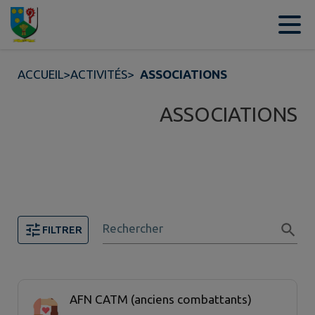
Contenu
Menu
Recherche
Pied de page
ACCUEIL
>
ACTIVITÉS
>
ASSOCIATIONS
ASSOCIATIONS
Rechercher
FILTRER
9 associations trouvées.
AFN CATM (anciens combattants)