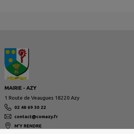
MAIRIE - AZY
1 Route de Veaugues 18220 Azy
02 48 69 50 22
contact@comazy.fr
M'Y RENDRE