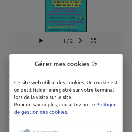
1
/
2
Gérer mes cookies 🍪
Présidente
Madame Christelle GERMAIN
Ce site web utilise des cookies. Un cookie est
un petit fichier enregistré sur votre terminal
Télécharger la pièce jointe
lors de la visite sur le site.
Pour en savoir plus, consultez notre
Politique
de gestion des cookies
.
HORAIRES
Cours tous les mardi et jeudi (hors vacances scolaires)
de 19 h à 20 h