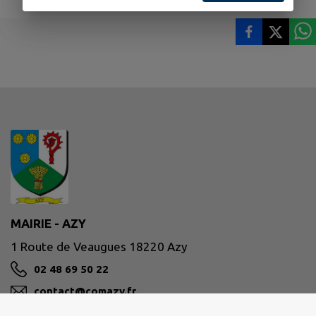
MAIRIE - AZY
1 Route de Veaugues 18220 Azy
02 48 69 50 22
contact@comazy.fr
M'Y RENDRE