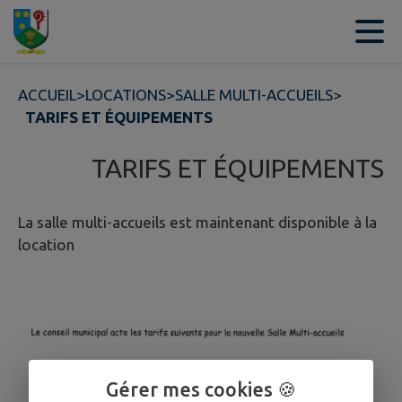
Contenu
Menu
Recherche
Pied de page
ACCUEIL
>
LOCATIONS
>
SALLE MULTI-ACCUEILS
>
TARIFS ET ÉQUIPEMENTS
TARIFS ET ÉQUIPEMENTS
La salle multi-accueils est maintenant disponible à la
location
Gérer mes cookies 🍪