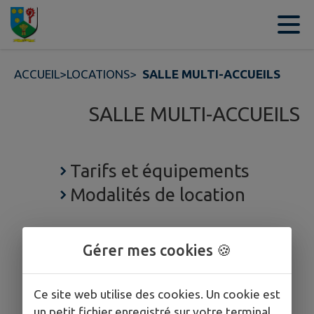
Contenu
Menu
Recherche
Pied de page
ACCUEIL
>
LOCATIONS
>
SALLE MULTI-ACCUEILS
SALLE MULTI-ACCUEILS
Tarifs et équipements
Modalités de location
Gérer mes cookies 🍪
Ce site web utilise des cookies. Un cookie est
un petit fichier enregistré sur votre terminal