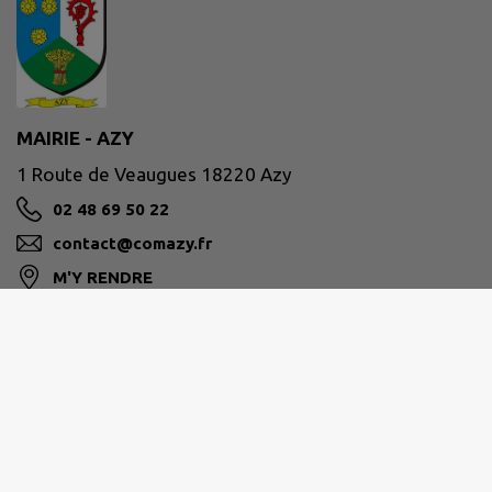
MAIRIE - AZY
1 Route de Veaugues 18220 Azy
02 48 69 50 22
contact@comazy.fr
M'Y RENDRE
www.comazy.fr
Site réalisé par
IntraMuros SAS
|
Mentions légales
|
CGU
|
Politique de confidentialité